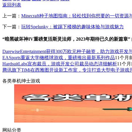
返回列表
上一篇：
Minecraft种子地图指南：轻松找到你想要的一切资源
下一篇：
玩转Spelunky：被踢下楼梯的趣味体验与游戏魅力
“暗黑破坏神IV重磅复活斯灵法师，2023年期待已久的新篇章”
DarewiseEntertainment获得300万欧元种子融资，助力游戏开
EASports重返大学橄榄球游戏，重磅推出最新系列作品
11个月
HardsuitLabs宣布裁员，游戏开发公司裁员动态详细解析
11个
腾讯旗下TiMi在西雅图开设新工作室，专注打造大型电子游戏
各类单机绅士游戏
网站分类