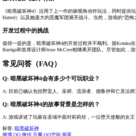
《暗黑破坏神4》沿用了上一作的俯视角动作玩法，同时提供玩家高度自
Hatred）以及她庞大的恶魔军团展开战斗。当然，游戏的“
开发过程中的挑战
值得一提的是，暗黑破坏神4的开发过程并不顺利。据Kotaku
Barriga和首席设计师Jesse McCree相继离开团队。尽管
常见问答（FAQ）
Q: 暗黑破坏神4会有多少个可玩职业？
A: 目前已确认包括野蛮人、巫师、流浪者、德鲁伊和亡灵法
Q: 暗黑破坏神4的故事背景是怎样的？
A: 游戏讲述了玩家在圣域中面对莉莉丝，一位堕天使般的女
标签:
暗黑破坏神
微博
QQ
微信
豆瓣
QQ空间
领英