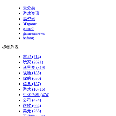
未分类
游戏资讯
易资讯
3Dgame
game2
gamesinnews
bafang
标签列表
索尼
(714)
玩家
(2621)
马里奥
(319)
战地
(185)
你的
(630)
信条
(187)
游戏
(10716)
生化危机
(474)
公司
(474)
微软
(664)
美元
(265)