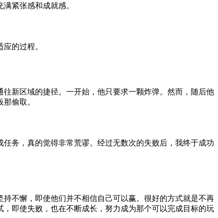
充满紧张感和成就感。
适应的过程。
通往新区域的捷径。一开始，他只要求一颗炸弹。然而，随后他
板那偷取。
成任务，真的觉得非常荒谬。经过无数次的失败后，我终于成功
坚持不懈，即使他们并不相信自己可以赢。很好的方式就是不再
试，即使失败，也在不断成长，努力成为那个可以完成目标的玩