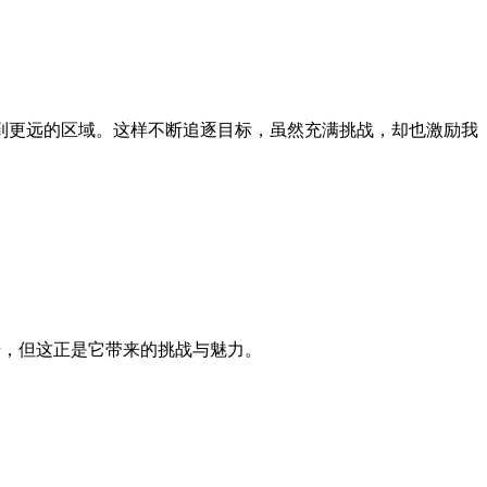
到更远的区域。这样不断追逐目标，虽然充满挑战，却也激励我
开始，但这正是它带来的挑战与魅力。