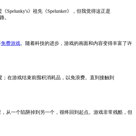
unky's》祖先《Spelunker》，但我觉得这正是
出路。
等
免费游戏
。随着科技的进步，游戏的画面和内容变得丰富了许
度；在游戏结束前囤积消耗品，以免浪费。直到接触到
反应，从一个陷阱掉到另一个，很终回到起点。游戏非常残酷，但