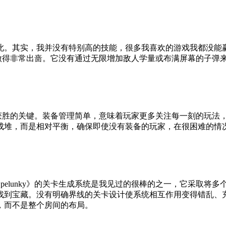
此。其实，我并没有特别高的技能，很多我喜欢的游戏我都没能
设计上做得非常出啬。它没有通过无限增加敌人学量或布满屏幕的子
然成为获胜的关键。装备管理简单，意味着玩家更多关注每一刻的玩
成堆，而是相对平衡，确保即使没有装备的玩家，在很困难的情
pelunky》的关卡生成系统是我见过的很棒的之一，它采取将
找到宝藏。没有明确界线的关卡设计使系统相互作用变得错乱、
，而不是整个房间的布局。