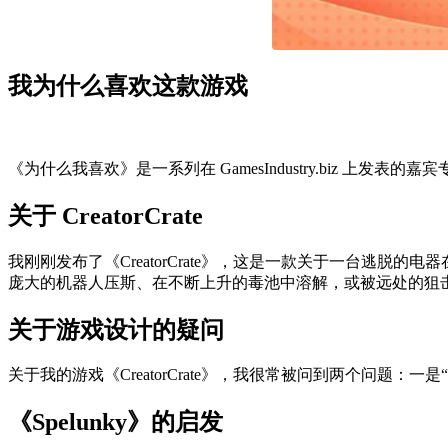
我为什么喜欢这款游戏
《为什么我喜欢》是一系列在 GamesIndustry.biz 上发表的嘉
关于 CreatorCrate
我刚刚发布了《CreatorCrate》，这是一款关于一台
庞大的机器人压斯、在不断上升的毒池中溶解，或被远处的狙
关于游戏设计的疑问
关于我的游戏《CreatorCrate》，我很常被问到两个问题：
《Spelunky》的启发