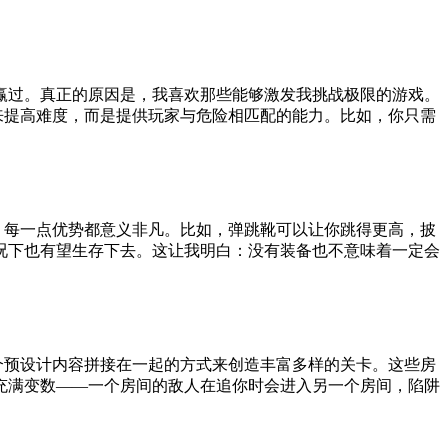
赢过。真正的原因是，我喜欢那些能够激发我挑战极限的游戏。
弹来提高难度，而是提供玩家与危险相匹配的能力。比如，你只需
法，每一点优势都意义非凡。比如，弹跳靴可以让你跳得更高，披
况下也有望生存下去。这让我明白：没有装备也不意味着一定会
多个预设计内容拼接在一起的方式来创造丰富多样的关卡。这些房
充满变数——一个房间的敌人在追你时会进入另一个房间，陷阱