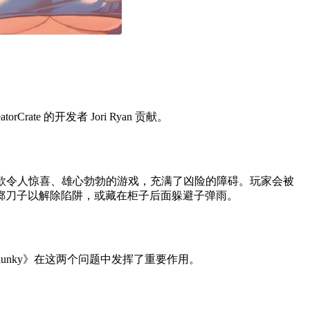
te 的开发者 Jori Ryan 贡献。
是一款令人惊喜、雄心勃勃的游戏，充满了凶险的障碍。玩家会被
掷刀子以解除陷阱，或藏在柜子后面躲避子弹雨。
elunky》在这两个问题中发挥了重要作用。