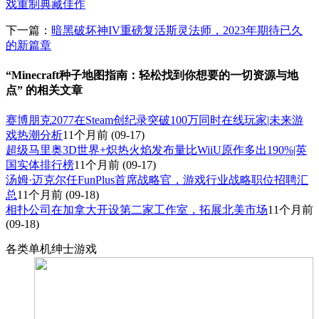
戏重制典藏佳作
下一篇：
暗黑破坏神IV重磅复活斯灵法师，2023年期待已久
的新篇章
“Minecraft种子地图指南：轻松找到你想要的一切资源与地
点” 的相关文章
赛博朋克2077在Steam创纪录突破100万同时在线玩家|未来游
戏热潮分析
11个月前
(09-17)
超级马里奥3D世界+炽热火焰发布量比WiiU原作多出190%|英
国实体排行榜
11个月前
(09-17)
汤姆·迈克尔任FunPlus首席战略官，游戏行业战略职位招聘汇
总
11个月前
(09-18)
相扑公司在加拿大开设第二家工作室，拓展北美市场
11个月前
(09-18)
各类单机绅士游戏