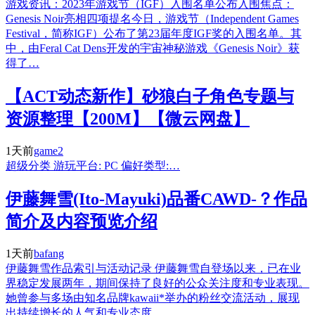
游戏资讯：2023年游戏节（IGF）入围名单公布入围焦点：
Genesis Noir亮相四项提名今日，游戏节（Independent Games
Festival，简称IGF）公布了第23届年度IGF奖的入围名单。其
中，由Feral Cat Dens开发的宇宙神秘游戏《Genesis Noir》获
得了…
【ACT动态新作】砂狼白子角色专题与
资源整理【200M】【微云网盘】
1天前
game2
超级分类 游玩平台: PC 偏好类型:…
伊藤舞雪(Ito-Mayuki)品番CAWD-？作品
简介及内容预览介绍
1天前
bafang
伊藤舞雪作品索引与活动记录 伊藤舞雪自登场以来，已在业
界稳定发展两年，期间保持了良好的公众关注度和专业表现。
她曾参与多场由知名品牌kawaii*举办的粉丝交流活动，展现
出持续增长的人气和专业态度。…