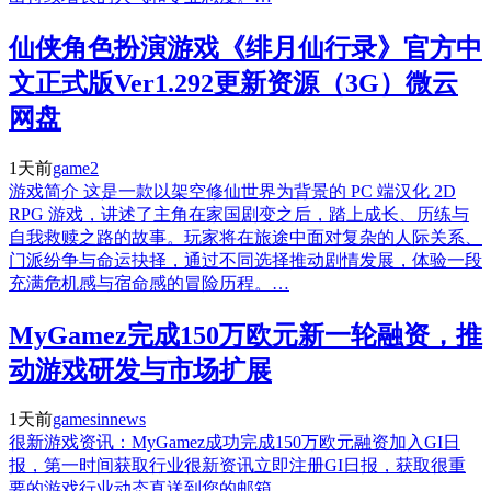
仙侠角色扮演游戏《绯月仙行录》官方中
文正式版Ver1.292更新资源（3G）微云
网盘
1天前
game2
游戏简介 这是一款以架空修仙世界为背景的 PC 端汉化 2D
RPG 游戏，讲述了主角在家国剧变之后，踏上成长、历练与
自我救赎之路的故事。玩家将在旅途中面对复杂的人际关系、
门派纷争与命运抉择，通过不同选择推动剧情发展，体验一段
充满危机感与宿命感的冒险历程。…
MyGamez完成150万欧元新一轮融资，推
动游戏研发与市场扩展
1天前
gamesinnews
很新游戏资讯：MyGamez成功完成150万欧元融资加入GI日
报，第一时间获取行业很新资讯立即注册GI日报，获取很重
要的游戏行业动态直送到您的邮箱。…