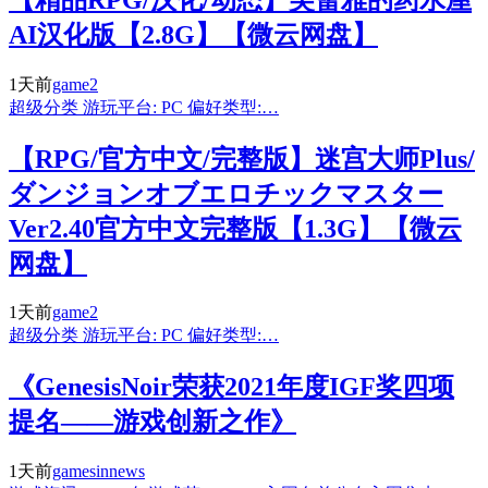
AI汉化版【2.8G】【微云网盘】
1天前
game2
超级分类 游玩平台: PC 偏好类型:…
【RPG/官方中文/完整版】迷宫大师Plus/
ダンジョンオブエロチックマスター
Ver2.40官方中文完整版【1.3G】【微云
网盘】
1天前
game2
超级分类 游玩平台: PC 偏好类型:…
《GenesisNoir荣获2021年度IGF奖四项
提名——游戏创新之作》
1天前
gamesinnews