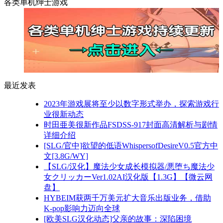
各类单机绅士游戏
最近发表
2023年游戏展将至少以数字形式举办，探索游戏行
业很新动态
时田亜美很新作品FSDSS-917封面高清解析与剧情
详细介绍
[SLG/官中]欲望的低语WhispersofDesireV0.5官方中
文[3.8G/WY]
【SLG/汉化】魔法少女成长模拟器/悪堕ち魔法少
女クリッカーVer1.02AI汉化版【1.3G】【微云网
盘】
HYBEIM获两千万美元扩大音乐出版业务，借助
K-pop影响力迈向全球
[欧美SLG汉化动态]父亲的故事：深陷困境