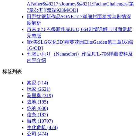
AFather&#8217;sJourney&#8211;FacingChallenges[第
7章公开][双端928M/OD]
田野忧很新作品SONE-517详细封面鉴赏与剧情深
度解析
市来まひろ很新作品JUQ-664剧情详解与封面赏析
完整版
[欧美SLG汉化3D]精英花园EliteGarden第三章[双端
1G/OD]
七瀬いおり（NanaseIori）作品JUL-706详细资料及
内容介绍
标签列表
索尼
(714)
玩家
(2621)
马里奥
(319)
战地
(185)
你的
(630)
信条
(187)
游戏
(10707)
生化危机
(474)
公司
(474)