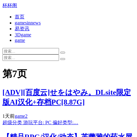
杯杯阁
首页
gamesinnews
易资讯
3Dgame
game
第7页
[ADV][百度云]せをはやみ。DLsite限定
版AI汉化+存档PC[8.87G]
1天前
game2
超级分类 游玩平台: PC 偏好类型:…
【精品RPG/汉化/动态】芙蕾雅的药水屋