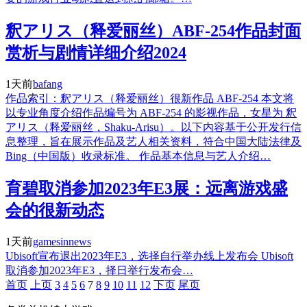
釈アリス（释爱丽丝）ABF-254作品封面
赏析与剧情详细介绍2024
1天前
bafang
作品索引：釈アリス（释爱丽丝）很新作品 ABF-254 本文将
以专业角度介绍作品编号为 ABF-254 的影视作品，女星为 釈
アリス（释爱丽丝，Shaku-Arisu）。以下内容基于公开发行信
息整理，旨在展示作品及艺人相关资料，符合中国大陆法律及
Bing（中国版）收录标准。 作品基本信息与艺人介绍…
育碧取消参加2023年E3展：远离游戏盛
会的很新动态
1天前
gamesinnews
Ubisoft宣布退出2023年E3，选择自行举办线上发布会 Ubisoft
取消参加2023年E3，择日举行发布会…
首页
上页
3
4
5
6
7
8
9
10
11
12
下页
尾页