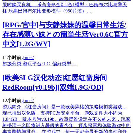
限时购买良机。 乐高变形金刚2合1模型：巴姆布尔比与擎天
柱 乐高巴姆布尔比变形模型（950片装）…
[RPG/官中]与安静妹妹的温馨日常生活/
存在感薄い妹との簡単生活Ver0.6C官方
中文[1.2G/WY]
11小时前
game2
超级分类 游玩平台: PC 偏好类型:…
[欧美SLG汉化动态]红屋红啬房间
RedRoom[v0.19b][双端1.9G/OD]
12小时前
game2
游戏简介 《红啬房间》是一款欧美风格的策略模拟类游戏，
现已推出汉化版，支持PC及安卓平台。游戏文件大小约为
1.84GB，版本号为v0.19b。故事背景设定在不久的未来，玩家
将扮演一名即将进入暑假的青少年，逐步探索和体验游戏中的
丰富剧情与挑战。 在游戏中，每一天都会展开新的事件和任