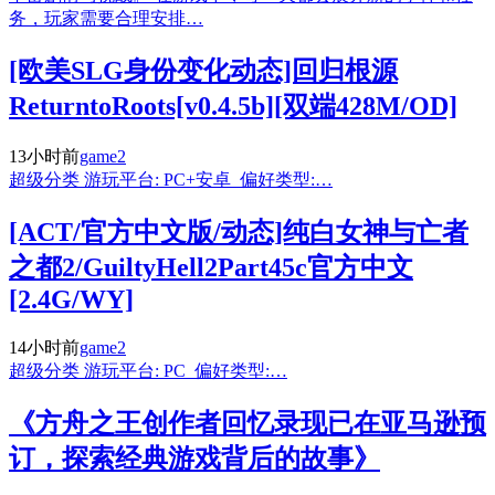
务，玩家需要合理安排…
[欧美SLG身份变化动态]回归根源
ReturntoRoots[v0.4.5b][双端428M/OD]
13小时前
game2
超级分类 游玩平台: PC+安卓 偏好类型:…
[ACT/官方中文版/动态]纯白女神与亡者
之都2/GuiltyHell2Part45c官方中文
[2.4G/WY]
14小时前
game2
超级分类 游玩平台: PC 偏好类型:…
《方舟之王创作者回忆录现已在亚马逊预
订，探索经典游戏背后的故事》