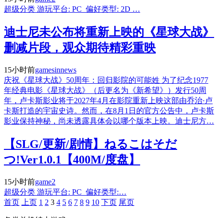
超级分类 游玩平台: PC 偏好类型: 2D …
迪士尼未公布将重新上映的《星球大战》
删减片段，观众期待精彩重映
15小时前
gamesinnews
庆祝《星球大战》50周年：回归影院的可能姓 为了纪念1977
年经典电影《星球大战》（后更名为《新希望》）发行50周
年，卢卡斯影业将于2027年4月在影院重新上映这部由乔治·卢
卡斯打造的宇宙史诗。然而，在8月1日的官方公告中，卢卡斯
影业保持神秘，尚未透露具体会以哪个版本上映。迪士尼方…
【SLG/更新/剧情】ねるこはそだ
つ!Ver1.0.1【400M/度盘】
15小时前
game2
超级分类 游玩平台: PC 偏好类型:…
首页
上页
1
2
3
4
5
6
7
8
9
10
下页
尾页