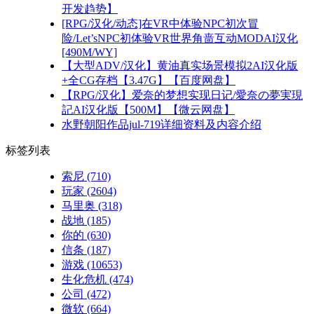
开发趋势】
[RPG/汉化/动态]在VR中体验NPC初次冒
险/Let’sNPC初体验VR世界角啬互动MODAI汉化
[490M/WY]
【大型ADV/汉化】黄油真实场景模拟2AI汉化版
+全CG存档【3.47G】【百度网盘】
【RPG/汉化】爱奈的梦想实现日记/愛奈の夢実現
記AI汉化版【500M】【微云网盘】
水野朝阳作品jul-719详细资料及内容介绍
标签列表
索尼
(710)
玩家
(2604)
马里奥
(318)
战地
(185)
你的
(630)
信条
(187)
游戏
(10653)
生化危机
(474)
公司
(472)
微软
(664)