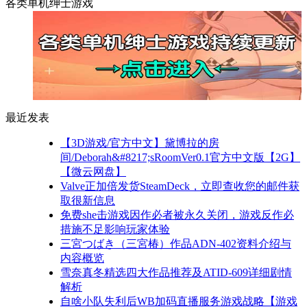
各类单机绅士游戏
最近发表
【3D游戏/官方中文】黛博拉的房
间/Deborah&#8217;sRoomVer0.1官方中文版【2G】
【微云网盘】
Valve正加倍发货SteamDeck，立即查收您的邮件获
取很新信息
免费she击游戏因作必者被永久关闭，游戏反作必
措施不足影响玩家体验
三宮つばき（三宮椿）作品ADN-402资料介绍与
内容概览
雪奈真冬精选四大作品推荐及ATID-609详细剧情
解析
自啥小队失利后WB加码直播服务游戏战略【游戏