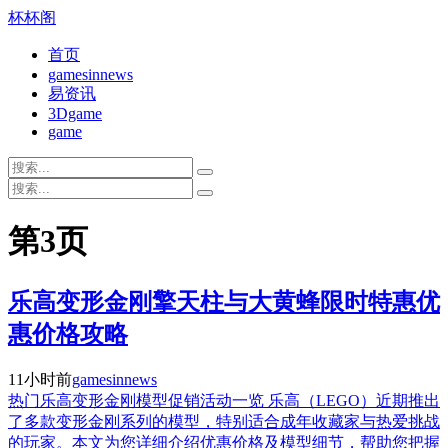
杯杯阁
首页
gamesinnews
易资讯
3Dgame
game
第3页
乐高变形金刚擎天柱与大黄蜂限时特惠优
惠价格攻略
11小时前
gamesinnews
热门乐高变形金刚模型促销活动一览 乐高（LEGO）近期推出
了多款变形金刚系列的模型，特别适合成年收藏家与热爱挑战
的玩家。本文为您详细介绍优惠价格及模型细节，帮助您把握