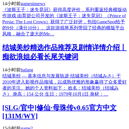
14小时前
gamesinnews
《波斯王子：迷失晃冠》获得高度评价，系列重返经典横版动
作游戏 由育碧公司开发的《波斯王子：迷失晃冠》（Prince of
Persia: The Lost Crown）获得了广泛好评，包括GameSpot给予
的9分（满分10分）。这款游戏将系列带回了经典的横版平台
风格，融合了庞大的Me…
结城美纱精选作品推荐及剧情详情介绍丨
痴欲浪姐必看长尾关键词
14小时前
bafang
结城美纱 — 基本信息与发展轨迹 结城美纱（结城みさ）于
2010年进入影视作品领域，以成熟优雅的形象赢得了众多爱好
者的关注。她的个人资料如下： 姓名：结城美纱（结城み
さ） 身高：154 公分 生日：1979年10月1日 身材：…
[SLG/官中]修仙·母珠传v0.65官方中文
[131M/WY]
15小时前
game2