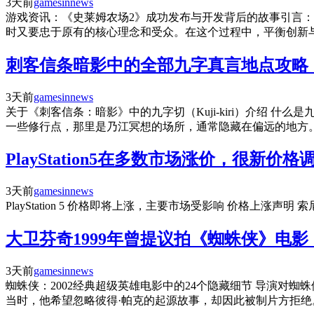
3天前
gamesinnews
游戏资讯：《史莱姆农场2》成功发布与开发背后的故事引言
时又要忠于原有的核心理念和受众。在这个过程中，平衡创新
刺客信条暗影中的全部九字真言地点攻略
3天前
gamesinnews
关于《刺客信条：暗影》中的九字切（Kuji-kiri）介绍 什么
一些修行点，那里是乃江冥想的场所，通常隐藏在偏远的地方
PlayStation5在多数市场涨价，很新价
3天前
gamesinnews
PlayStation 5 价格即将上涨，主要市场受影响 价格上涨声
大卫芬奇1999年曾提议拍《蜘蛛侠》电影
3天前
gamesinnews
蜘蛛侠：2002经典超级英雄电影中的24个隐藏细节 导演对
当时，他希望忽略彼得·帕克的起源故事，却因此被制片方拒