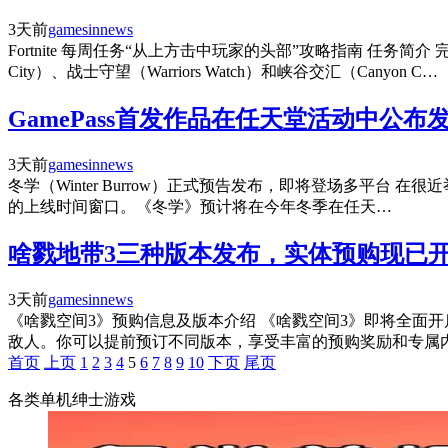
3天前
gamesinnews
Fortnite 每周任务“从上方击中玩家的头部”攻略指南 任务简
City）、战士守望（Warriors Watch）和峡谷交汇（Canyon C…
GamePass首发作品在任天堂活动中公布
3天前
gamesinnews
冬学（Winter Burrow）正式预告发布，即将登场多平台 在很近举行的 N
的上线时间窗口。《冬学》预计将在今年冬季在任天…
啥戮地带3三种版本发布，实体预购现已开
3天前
gamesinnews
《啥戮空间3》预购信息及版本介绍 《啥戮空间3》即将全面开启，为
敌人。你可以提前预订不同版本，享受丰富的预购奖励和专属内
首页
上页
1
2
3
4
5
6
7
8
9
10
下页
尾页
各类单机绅士游戏