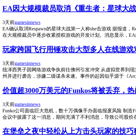
EA因大规模裁员取消《重生者：星球大战
3天前
gamesinnews
EA确认取消Respawn的星球大战第一人称she击游戏 据报道
在大规模裁员中逐步收紧授权游戏的开发计划。消息显示，E
玩家跨国飞行用锤攻击大型多人在线游戏
3天前
gamesinnews
纽泽西男子因网络游戏争执前往佛州引发冲突 从虚拟世界到现
州并进行袭击，涉嫌二级谋杀未遂。事件的起因似乎源于《Arc
价值超3000万美元的Funkos将被丢弃
3天前
gamesinnews
Funko公司面临巨大危机，数十万偶像手办面临报废风险 制造F
会议中披露了这一消息，期间充满了不利消息，导致公司股价
在堡垒之夜中轻松从上方击头玩家的技巧