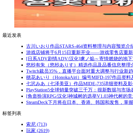
最近发表
古川いおり作品STARS-464资料整理与内容预览介
游戏店铺将于6月15日重新开业——游戏零售店重
[日系ADV剧情ADV/汉化]虜ノ焔～寄情燃烧的地下
悠纱有朱（悠纱ありす）精选作品及品番信息整理
Twitch裁员35%，直播平台面对重大调整与行业新
穂花あいり（HonokaAiri）编号MIFD-197作品
七沢みあ（七泽美亚）作品MIDE-735详细资料及
PlayStation5全球销量突破三千万：很新数据与市场
[角啬扮演RPG/汉化]神城树的选举V1.03神代树的竞选A
SteamDeck下月将在日本、香港、韩国和发售，
标签列表
索尼
(713)
玩家
(2619)