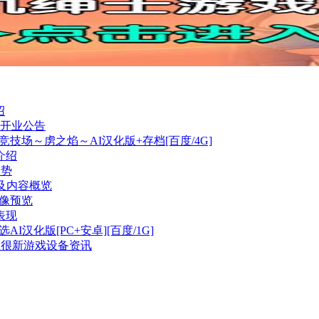
绍
新开业公告
竞技场～虏之焰～AI汉化版+存档[百度/4G]
介绍
趋势
资料及内容概览
影像预览
表现
I汉化版[PC+安卓][百度/1G]
掌握很新游戏设备资讯