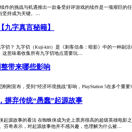
：续作的挑战与机遇推出一款备受好评游戏的续作是一项艰巨的
与坚持成为关键。…
【九字真言秘籍】
是九字切？ 九字切（Kuji-kiri）是《刺客信条：暗影》中的一
。这意味着收集所有九字切地点需要玩…
格调整带来哪些影响
明 索尼刚刚宣布，受到“经济环境挑战”影响，PlayStation 
，摒弃传统“愚蠢”起源故事
蜘蛛侠起源故事的看法 在蜘蛛侠成为史上票房很高的超级英雄电影之
绝。芬奇表示，对起源故事他并不感兴趣，也理解为什么被…