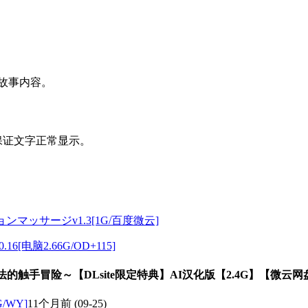
整故事内容。
保证文字正常显示。
ョンマッサージv1.3[1G/百度微云]
6[电脑2.66G/OD+115]
的触手冒险～【DLsite限定特典】AI汉化版【2.4G】【微云网
G/WY]
11个月前
(09-25)