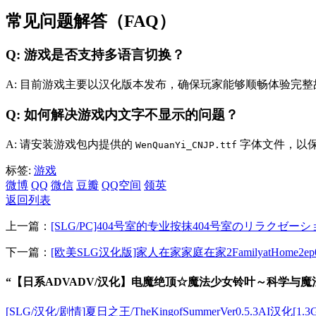
常见问题解答（FAQ）
Q: 游戏是否支持多语言切换？
A: 目前游戏主要以汉化版本发布，确保玩家能够顺畅体验完
Q: 如何解决游戏内文字不显示的问题？
A: 请安装游戏包内提供的
字体文件，以
WenQuanYi_CNJP.ttf
标签:
游戏
微博
QQ
微信
豆瓣
QQ空间
领英
返回列表
上一篇：
[SLG/PC]404号室的专业按抹404号室のリラクゼーシ
下一篇：
[欧美SLG汉化版]家人在家家庭在家2FamilyatHome2ep0.1
“【日系ADVADV/汉化】电魔绝顶☆魔法少女铃叶～科学与魔法
[SLG/汉化/剧情]夏日之王/TheKingofSummerVer0.5.3AI汉化[1.3