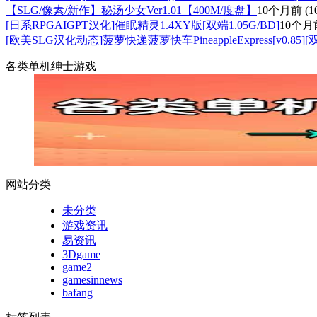
【SLG/像素/新作】秘汤少女Ver1.01【400M/度盘】
10个月前
(1
[日系RPGAIGPT汉化]催眠精灵1.4XY版[双端1.05G/BD]
10个月
[欧美SLG汉化动态]菠萝快递菠萝快车PineappleExpress[v0.85][
各类单机绅士游戏
网站分类
未分类
游戏资讯
易资讯
3Dgame
game2
gamesinnews
bafang