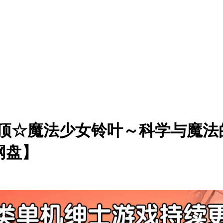
绝顶☆魔法少女铃叶～科学与魔法的
网盘】