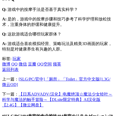
Q:
游戏中的按摩手法是否基于真实科学？
A:
是的，游戏中的按摩步骤和技巧参考了科学护理和放松技
术，注重身体的舒缓和健康提升。
Q:
这款游戏适合哪些玩家群体？
A:
游戏适合喜欢模拟经营、策略玩法及精美3D画面的玩家，
特别是对健康养生有兴趣的人群。
标签:
玩家
微博
QQ
微信
豆瓣
QQ空间
领英
返回列表
上一篇：
[SLG/PC/官中]「厕所」「Toilet」官方中文版[1.3G/
微云OD]
下一篇：
【日系ADVADV/汉化】电魔绝顶☆魔法少女铃叶～
科学与魔法的触手冒险～【DLsite限定特典】AI汉化版
【2.4G】【微云网盘】