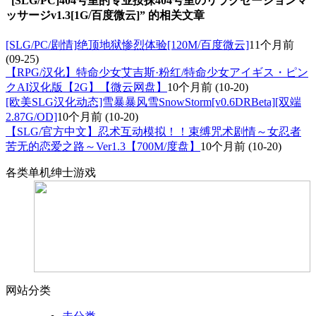
“[SLG/PC]404号室的专业按抹404号室のリラクゼーションマ
ッサージv1.3[1G/百度微云]” 的相关文章
[SLG/PC/剧情]绝顶地狱惨烈体验[120M/百度微云]
11个月前
(09-25)
【RPG/汉化】特命少女艾吉斯·粉红/特命少女アイギス・ピン
クAI汉化版【2G】【微云网盘】
10个月前
(10-20)
[欧美SLG汉化动态]雪暴暴风雪SnowStorm[v0.6DRBeta][双端
2.87G/OD]
10个月前
(10-20)
【SLG/官方中文】忍术互动模拟！！束缚咒术剧情～女忍者
苦无的恋爱之路～Ver1.3【700M/度盘】
10个月前
(10-20)
各类单机绅士游戏
网站分类