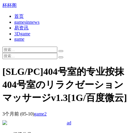
杯杯阁
首页
gamesinnews
易资讯
3Dgame
game
[SLG/PC]404号室的专业按抹
404号室のリラクゼーション
マッサージv1.3[1G/百度微云]
3个月前
(05-10)
game2