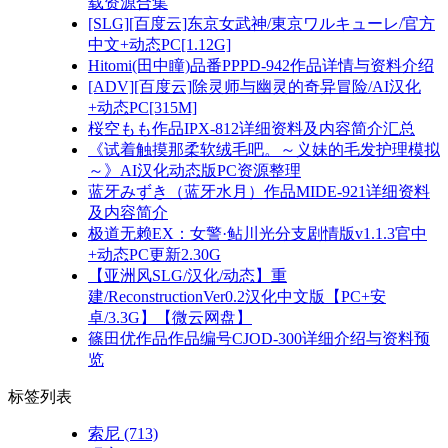
载资源合集
[SLG][百度云]东京女武神/東京ワルキューレ/官方
中文+动态PC[1.12G]
Hitomi(田中瞳)品番PPPD-942作品详情与资料介绍
[ADV][百度云]除灵师与幽灵的奇异冒险/AI汉化
+动态PC[315M]
桜空もも作品IPX-812详细资料及内容简介汇总
《试着触摸那柔软绒毛吧。～义妹的毛发护理模拟
～》AI汉化动态版PC资源整理
蓝牙みずき（蓝牙水月）作品MIDE-921详细资料
及内容简介
极道无赖EX：女警·鲇川光分支剧情版v1.1.3官中
+动态PC更新2.30G
【亚洲风SLG/汉化/动态】重
建/ReconstructionVer0.2汉化中文版【PC+安
卓/3.3G】【微云网盘】
篠田优作品作品编号CJOD-300详细介绍与资料预
览
标签列表
索尼
(713)