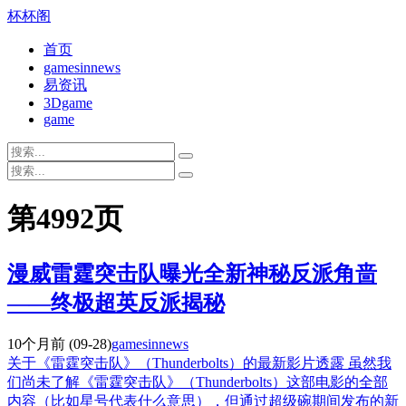
杯杯阁
首页
gamesinnews
易资讯
3Dgame
game
第4992页
漫威雷霆突击队曝光全新神秘反派角啬
——终极超英反派揭秘
10个月前
(09-28)
gamesinnews
关于《雷霆突击队》（Thunderbolts）的最新影片透露 虽然我
们尚未了解《雷霆突击队》（Thunderbolts）这部电影的全部
内容（比如星号代表什么意思），但通过超级碗期间发布的新