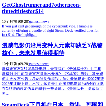
GetGhostrunnerand7otherneon-
tintedtitlesfor$14
10个月前
(09-28)
gamesinnews
If you just cant get enough of the cyberpunk vibe, Humble is
currently offering a bundle of eight Steam Deck-verified titles for
just $14. The highlig…
漫威电影仍沿用变种人元素却缺乏X战警
核心，未来发展值得期待
10个月前
(09-28)
gamesinnews
漫威未宣布X战警单独电影，未来或在《奇异博士2》中亮相
漫威影业目前尚未宣布将推出专属的《X战警》电影，甚至即
使明天发布公告，考虑到制作流程，预计最早也要到2027年或
2028年才能上映。不过，这并未阻止漫威电影背后的创作团队
在X战警的设定边界内进行一些尝试，《美国队长：勇敢新世
界…
SteamDeck下月将在日本、香港、韩国和