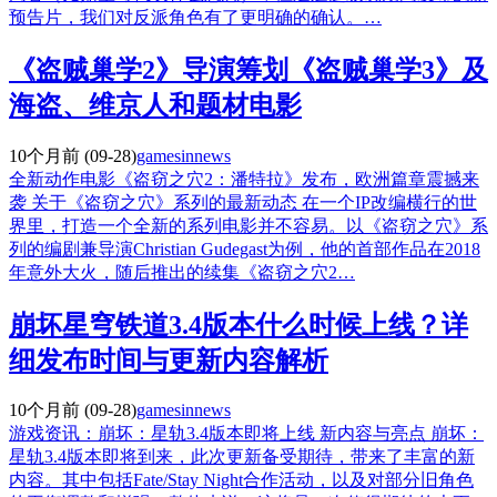
预告片，我们对反派角色有了更明确的确认。…
《盗贼巢学2》导演筹划《盗贼巢学3》及
海盗、维京人和题材电影
10个月前
(09-28)
gamesinnews
全新动作电影《盗窃之穴2：潘特拉》发布，欧洲篇章震撼来
袭 关于《盗窃之穴》系列的最新动态 在一个IP改编横行的世
界里，打造一个全新的系列电影并不容易。以《盗窃之穴》系
列的编剧兼导演Christian Gudegast为例，他的首部作品在2018
年意外大火，随后推出的续集《盗窃之穴2…
崩坏星穹铁道3.4版本什么时候上线？详
细发布时间与更新内容解析
10个月前
(09-28)
gamesinnews
游戏资讯：崩坏：星轨3.4版本即将上线 新内容与亮点 崩坏：
星轨3.4版本即将到来，此次更新备受期待，带来了丰富的新
内容。其中包括Fate/Stay Night合作活动，以及对部分旧角色