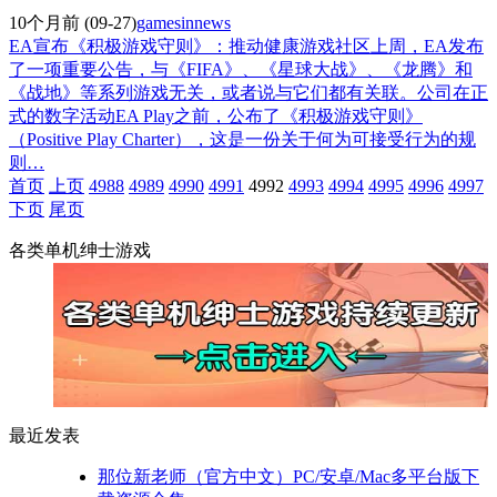
10个月前
(09-27)
gamesinnews
EA宣布《积极游戏守则》：推动健康游戏社区上周，EA发布
了一项重要公告，与《FIFA》、《星球大战》、《龙腾》和
《战地》等系列游戏无关，或者说与它们都有关联。公司在正
式的数字活动EA Play之前，公布了《积极游戏守则》
（Positive Play Charter），这是一份关于何为可接受行为的规
则…
首页
上页
4988
4989
4990
4991
4992
4993
4994
4995
4996
4997
下页
尾页
各类单机绅士游戏
最近发表
那位新老师（官方中文）PC/安卓/Mac多平台版下