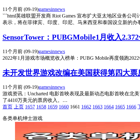
11个月前
(09-19)
gamesinnews
```html英雄联盟开发商 Riot Games 宣布扩大亚太地
表示，将在菲律宾、印度、印尼、马来西亚和泰国设立新的办
SensorTower：PUBGMobile1月收入
11个月前
(09-19)
gamesinnews
2022年1月游戏市场概览收入榜单：PUBG Mobile再度领跑2022
未开发世界游戏改编在美国获得第四大票
11个月前
(09-19)
gamesinnews
游戏资讯：Uncharted 电影首映表现及最新动态电影首映在北美
了4410万美元的票房收入。…
首页
上页
1657
1658
1659
1660
1661
1662
1663
1664
1665
1666
各类单机绅士游戏