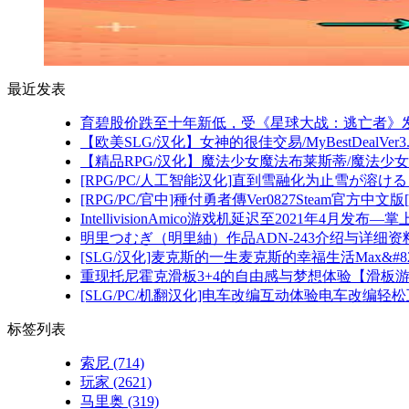
最近发表
育碧股价跌至十年新低，受《星球大战：逃亡者》
【欧美SLG/汉化】女神的很佳交易/MyBestDealVe
【精品RPG/汉化】魔法少女魔法布莱斯蒂/魔法少女
[RPG/PC/人工智能汉化]直到雪融化为止雪が溶けるま
[RPG/PC/官中]種付勇者傳Ver0827Steam官方中文版
IntellivisionAmico游戏机延迟至2021年4月发
明里つむぎ（明里紬）作品ADN-243介绍与详细资
[SLG/汉化]麦克斯的一生麦克斯的幸福生活Max&#8217;s
重现托尼霍克滑板3+4的自由感与梦想体验【滑板
[SLG/PC/机翻汉化]电车改编互动体验电车改编轻松互
标签列表
索尼
(714)
玩家
(2621)
马里奥
(319)