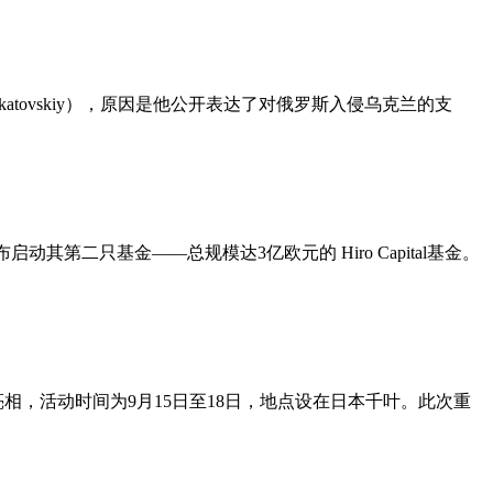
katovskiy），原因是他公开表达了对俄罗斯入侵乌克兰的支
布启动其第二只基金——总规模达3亿欧元的 Hiro Capital基金。
重新亮相，活动时间为9月15日至18日，地点设在日本千叶。此次重