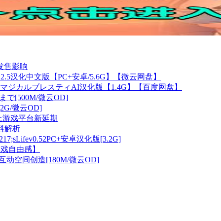
发售影响
r3.2.5汉化中文版【PC+安卓/5.6G】【微云网盘】
マジカルブレスティAI汉化版【1.4G】【百度网盘】
で[500M/微云OD]
[2G/微云OD]
布—掌上游戏平台新延期
料解析
Lifev0.52PC+安卓汉化版[3.2G]
游戏自由感】
动空间创造[180M/微云OD]