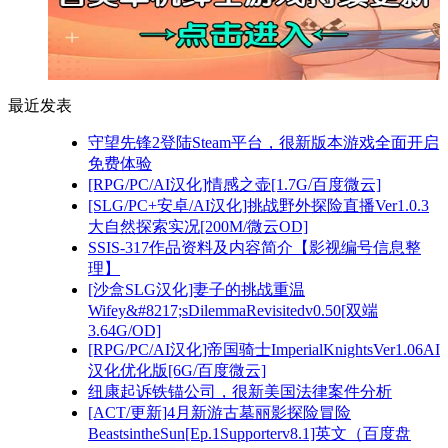
最近发表
守望先锋2登陆Steam平台，很新版本游戏全面开启
免费体验
[RPG/PC/AI汉化]情感之壶[1.7G/百度微云]
[SLG/PC+安卓/AI汉化]挑战野外探险直播Ver1.0.3
大自然探索实况[200M/微云OD]
SSIS-317作品资料及内容简介【影视编号信息整
理】
[沙盒SLG汉化]妻子的挑战重温
Wifey&#8217;sDilemmaRevisitedv0.50[双端
3.64G/OD]
[RPG/PC/AI汉化]帝国骑士ImperialKnightsVer1.06AI
汉化优化版[6G/百度微云]
纽康起诉铁锚公司，很新美国法律案件分析
[ACT/更新]4月新游古墓丽影探险冒险
BeastsintheSun[Ep.1Supporterv8.1]英文（百度盘