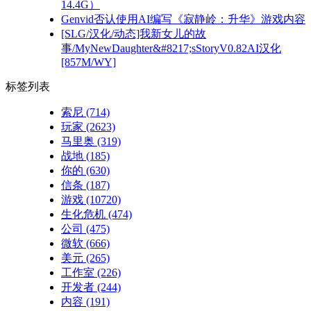
14.4G）
Genvid否认使用AI编写《寂静岭：升华》游戏内容
[SLG/汉化/动态]我新女儿的故
事/MyNewDaughter&#8217;sStoryV0.82AI汉化
[857M/WY]
标签列表
索尼
(714)
玩家
(2623)
马里奥
(319)
战地
(185)
你的
(630)
信条
(187)
游戏
(10720)
生化危机
(474)
公司
(475)
微软
(666)
美元
(265)
工作室
(226)
开发者
(244)
内容
(191)