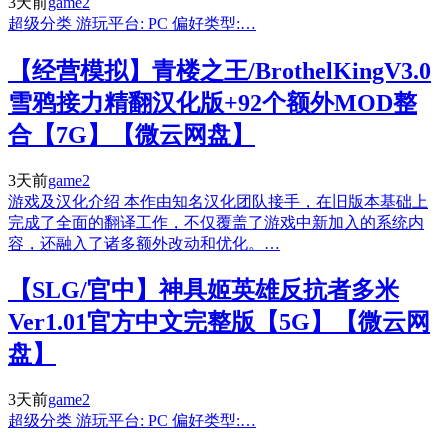
3天前
game2
超级分类 游玩平台: PC 偏好类型:…
【经营模拟】青楼之王/BrothelKingV3.0
雪鸦接力精翻汉化版+92个额外MOD整
合【7G】【微云网盘】
3天前
game2
游戏及汉化介绍 本作由知名汉化团队接手，在旧版本基础上
完成了全面的翻译工作，不仅覆盖了游戏中新加入的系统内
容，还融入了诸多额外改动和优化。…
【SLG/官中】神具姬英雄反抗者多米
Ver1.01官方中文完整版【5G】【微云网
盘】
3天前
game2
超级分类 游玩平台: PC 偏好类型:…