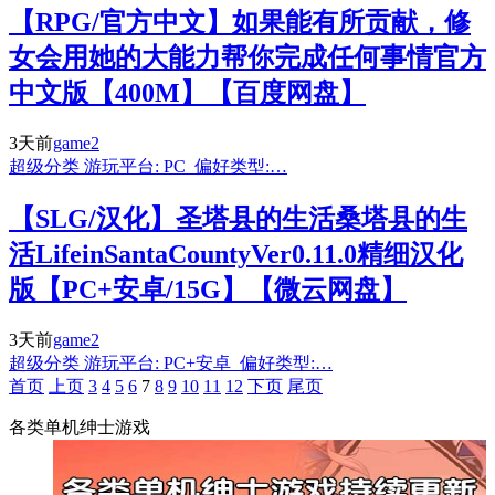
【RPG/官方中文】如果能有所贡献，修
女会用她的大能力帮你完成任何事情官方
中文版【400M】【百度网盘】
3天前
game2
超级分类 游玩平台: PC 偏好类型:…
【SLG/汉化】圣塔县的生活桑塔县的生
活LifeinSantaCountyVer0.11.0精细汉化
版【PC+安卓/15G】【微云网盘】
3天前
game2
超级分类 游玩平台: PC+安卓 偏好类型:…
首页
上页
3
4
5
6
7
8
9
10
11
12
下页
尾页
各类单机绅士游戏