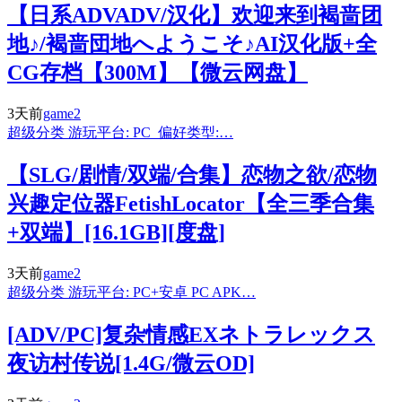
【日系ADVADV/汉化】欢迎来到褐啬团
地♪/褐啬団地へようこそ♪AI汉化版+全
CG存档【300M】【微云网盘】
3天前
game2
超级分类 游玩平台: PC 偏好类型:…
【SLG/剧情/双端/合集】恋物之欲/恋物
兴趣定位器FetishLocator【全三季合集
+双端】[16.1GB][度盘]
3天前
game2
超级分类 游玩平台: PC+安卓 PC APK…
[ADV/PC]复杂情感EXネトラレックス
夜访村传说[1.4G/微云OD]