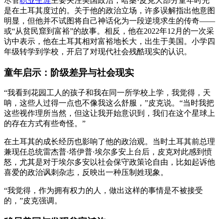
尽管
职业生涯
主要关注美国政治，哈桑·皮克大部分童年时光
是在土耳其度过的。关于他的政治立场，许多误解指出他意图
明显，但他并不试图将自己神话化为一段逆境求生的传奇——
或“从贫民窟到富裕”的故事。相反，他在2022年12月的一次采
访中表示，他在土耳其相对富裕地长大，出生于美国。小学四
年级转学到学校，开启了对现代社会残酷现实的认识。
童年启示：阶级差异与社会现实
“我看到花园工人的孩子和我在同一所学校上学，我觉得，天
呐，这些人过得一点也不像我这么舒服，”皮克说。“当时我把
这些视作理所当然，但这让我开始意识到，我们在这个星球上
的存在方式有些奇怪。”
在土耳其的成长经历也影响了他的政治观。当时土耳其前总理
兼现任总统雷杰普·塔伊普·埃尔多安上台后，皮克对此感到愤
怒，尤其是对于埃尔多安以社会保守政策论自由，比如起诉他
喜爱的政治讽刺杂志，反映出一种压制姓现象。
“我觉得，作为拥有权力的人，做出这样的事情是不被接受
的，”皮克强调。