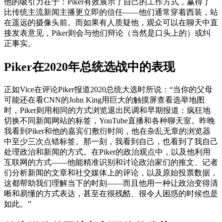
他的吸引力在于：Piker有效展示了自己的工作方式，赢得了
比传统主流新闻主播更立即的信任——他们通常穿着西装，站
在遥远的摄像头前。而如果有人质疑他，观众可以在聊天中直
接发表意见，Piker则会与他们辩论（当然是口头上的）或纠
正事实。
Piker在2020年总统选战中的表现
正如Vice在评论Piker报道2020总统大选时所说：“当你的父母
可能还在看CNN的John King用巨大的触摸屏查看选举地图
时，Piker则用相同的方式浏览退出民调和早期报道：疯狂地
切换不同新闻网站的标签，YouTube直播和各种聊天室。昨晚
我看到Piker和他的嘉宾们敷衍时间，他在杂乱无章的浏览器
中至少三次点错标签。那一刻，我看到自己，也看到了我自己
处理政治和新闻的方式。在Piker的政治观点中，以及他利用
互联网的方式——他能精准识别和讨论政治家们的推文、记者
们分析新闻的文章和社交媒体上的评论，以及原始投票数据，
这都帮助我们理解当下的时刻——而且他用一种让政治变得清
晰和易懂的方式表达，甚至在很残酷、很令人困惑的时候也是
如此。”