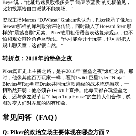
Beyer说，“他能迅速反驳很多关于‘喝豆浆蓝发’的刻板偏见，
比如投票给自由派就不能笑场。”
资深主播Marcus “DJWheat” Graham也认为，Piker继承了像Jon
Stewart那样的犀利政治评论传统，同时融入了Howard Stern那
样的“震撼喜剧”元素。Piker敢用粗俗语言表达复杂观点，也不
怕和观众辩论角色互动现。“他可能会开个玩笑，也可能把人
踢出聊天室，这都很自然。”
转折点：2018年的堡垒之夜
Piker真正走上主播之路，是在2018年“堡垒之夜”爆红之后。那
时，他像其他百万玩家一样，看到Twitch巨星Tyler “Ninja”
Blevins与Rap明星Drake共同玩这款超级的战术吃鸡游戏，一
切豁然开朗：他必须在Twitch上直播。他每天都在玩堡垒之
夜，还与像左派节目“Chapo Trap House”的主持人们合作，试
图改变人们对左翼的固有印象。
常见问答（FAQ）
Q: Piker的政治立场主要体现在哪些方面？