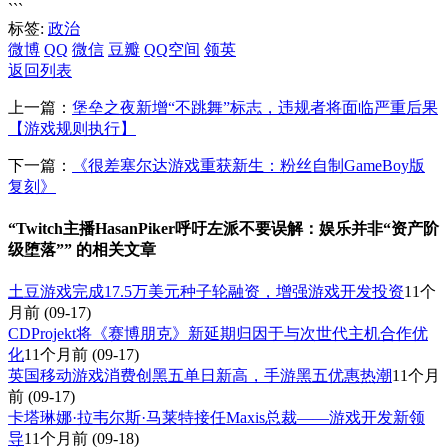
```
标签:
政治
微博
QQ
微信
豆瓣
QQ空间
领英
返回列表
上一篇：
堡垒之夜新增“不跳舞”标志，违规者将面临严重后果
【游戏规则执行】
下一篇：
《很差塞尔达游戏重获新生：粉丝自制GameBoy版
复刻》
“Twitch主播HasanPiker呼吁左派不要误解：娱乐并非“资产阶
级堕落”” 的相关文章
土豆游戏完成17.5万美元种子轮融资，增强游戏开发投资
11个
月前
(09-17)
CDProjekt将《赛博朋克》新延期归因于与次世代主机合作优
化
11个月前
(09-17)
英国移动游戏消费创黑五单日新高，手游黑五优惠热潮
11个月
前
(09-17)
卡塔琳娜·拉韦尔斯·马莱特接任Maxis总裁——游戏开发新领
导
11个月前
(09-18)