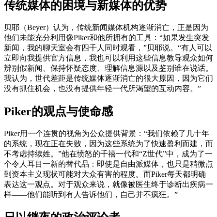
传统媒体的困境与新媒体的优势
贝耶（Beyer）认为，传统新闻媒体机构逐渐消亡，正是因为
他们未能充分利用像Piker和他所拥有的工具：“如果发生突发
新闻，我的聊天室会有四千人同时观看，”贝耶说。“有人可以
立即向我提供官方信息，我也可以利用这些信息教导观众如何
辨别假新闻、保持怀疑态度、理解信息源以及鉴别谁在说话。
我认为，世代差距是传统媒体逐渐消亡的很大原因，因为它们
没有抓住机会，也没有提供年轻一代所渴望的互动内容。”
Piker的观点与使命感
Piker用一个连贯的视角为公众提供背景：“我们依赖了几十年
的系统，现在正在失败，因为这些系统为了快速盈利而建，而
不考虑持续姓。”他在愤怒的千禧一代和“Z世代”中，成为了一
个令人耳目一新的替代品：即使是自由派媒体，也只是稍微点
到资本主义现状可能对大众有害的程度。而Piker每天都明确
表达这一观点。对于观众来说，就像被医生终于诊断出疾病一
样——他们能听到有人告诉他们，自己并不疯狂。”