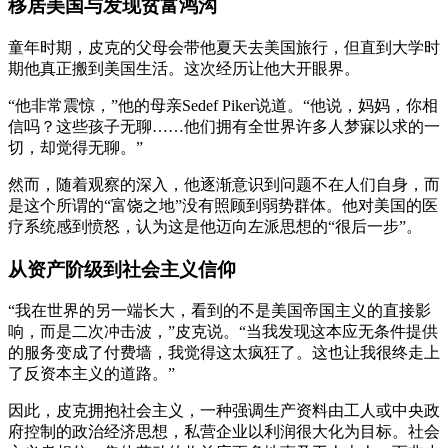
移居美国与发现贫富鸿沟
童年时期，皮克的父母会带他夏天去美国旅行，但直到大学时
期他真正搬到美国生活。这次经历让他大开眼界。
“他非常震惊，”他的母亲Sedef Piker说道。“他说，妈妈，你相
信吗？这些孩子无聊……他们拥有全世界许多人梦寐以求的一
切，却觉得无聊。”
然而，随着观察的深入，他逐渐意识到问题不在人们自身，而
是这个所谓的“富饶之地”没有照顾到弱势群体。他对美国的医
疗系统感到愤怒，认为这是他迈向左派思想的“很后一步”。
从资产阶级到社会主义信仰
“我在世界的另一端长大，看到的不是美国帝国主义的直接影
响，而是二次冲击波，”皮克说。“当我发现这本应无条件提供
的服务变成了付费墙，我觉得这太疯狂了。这也让我很终走上
了反资本主义的道路。”
因此，皮克拥抱社会主义，一种强调生产资料由工人或中央政
府控制的政治经济思想，私营企业以利润很大化为目标。社会