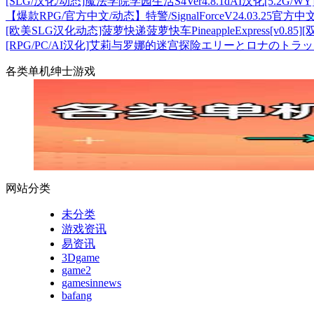
[SLG/汉化/动态]魔法学院学园生活S4Ver4.8.1dAI汉化[5.2G/WY
【爆款RPG/官方中文/动态】特警/SignalForceV24.03.25
[欧美SLG汉化动态]菠萝快递菠萝快车PineappleExpress[v0.85][
[RPG/PC/AI汉化]艾莉与罗娜的迷宫探险エリーとロナのトラップ
各类单机绅士游戏
网站分类
未分类
游戏资讯
易资讯
3Dgame
game2
gamesinnews
bafang