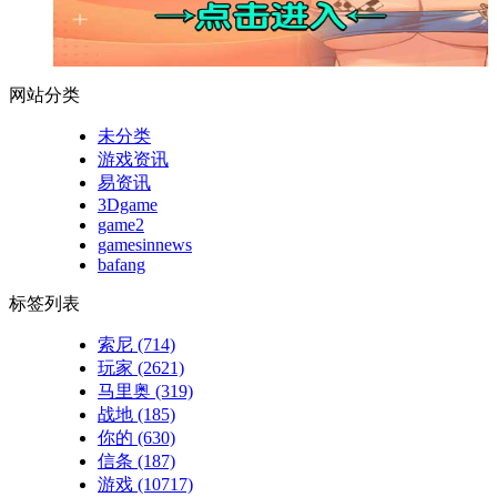
网站分类
未分类
游戏资讯
易资讯
3Dgame
game2
gamesinnews
bafang
标签列表
索尼
(714)
玩家
(2621)
马里奥
(319)
战地
(185)
你的
(630)
信条
(187)
游戏
(10717)