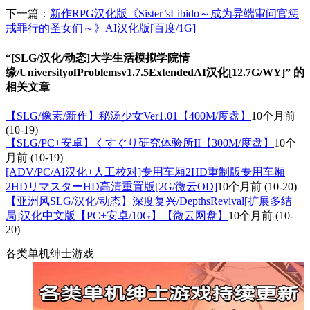
下一篇：
新作RPG汉化版《Sister’sLibido～成为异端审问官惩
戒罪行的圣女们～》AI汉化版[百度/1G]
“[SLG/汉化/动态]大学生活模拟学院情
缘/UniversityofProblemsv1.7.5ExtendedAI汉化[12.7G/WY]” 的
相关文章
【SLG/像素/新作】秘汤少女Ver1.01【400M/度盘】
10个月前
(10-19)
【SLG/PC+安卓】くすぐり研究体验所II【300M/度盘】
10个
月前
(10-19)
[ADV/PC/AI汉化+人工校对]专用车厢2HD重制版专用车厢
2HDリマスターHD高清重置版[2G/微云OD]
10个月前
(10-20)
【亚洲风SLG/汉化/动态】深度复兴/DepthsRevival[扩展多结
局]汉化中文版【PC+安卓/10G】【微云网盘】
10个月前
(10-
20)
各类单机绅士游戏