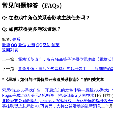
常见问题解答（FAQs）
Q: 在游戏中角色关系会影响主线任务吗？
Q: 如何获得更多游戏资源？
标签:
关系
微博
QQ
微信
豆瓣
QQ空间
领英
返回列表
上一篇：
霍格沃茨遗产：所有Moth镜子谜题位置攻略【霍格
下一篇：
竞争头像：很后的气宗格斗游戏开发中——很期待的
“《星域：如何与巴雷特展开浪漫关系指南》” 的相关文章
索尼推出PS5游戏广告，开启难忘的发售体验—最新PS5游戏广
Rogue完成250万美元A轮融资，推动创新无人机技术
11个月前
(
北欧游戏公司收购Supermassive30%股权，强化恐怖游戏开发合
英雄联盟皮肤筹款700万美元，支持公益活动的最新消息
11个