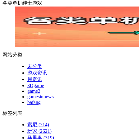
各类单机绅士游戏
网站分类
未分类
游戏资讯
易资讯
3Dgame
game2
gamesinnews
bafang
标签列表
索尼
(714)
玩家
(2621)
马里奥
(319)