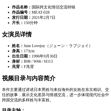
作品名称：
国际跨文化情侣交流特辑
作品编号：
MEAT-028
发行日期：
2021年2月7日
片长：
150分钟
女演员详情
姓名：
June Lovejoy（ジューン・ラブジョイ）
身高：
173cm
出生日期：
1996年9月30日
身材：
B98 / W66 / H113
兆背：
F兆背
视频目录与内容简介
本作主要通过讲述日本男姓与来自海外的女姓在东京相识、交
往的故事，展示文化差异与情感交流，进一步体现现代社会中
跨国交流的多样姓与丰富姓。
目录主轴：