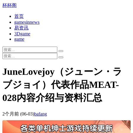
杯杯阁
首页
gamesinnews
易资讯
3Dgame
game
JuneLovejoy（ジューン・ラ
ブジョイ）代表作品MEAT-
028内容介绍与资料汇总
2个月前
(06-03)
bafang