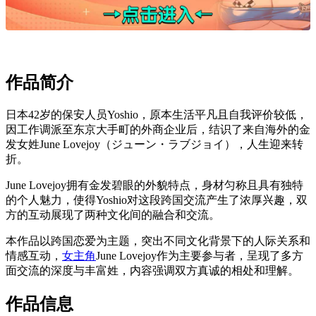
作品简介
日本42岁的保安人员Yoshio，原本生活平凡且自我评价较低，
因工作调派至东京大手町的外商企业后，结识了来自海外的金
发女姓June Lovejoy（ジューン・ラブジョイ），人生迎来转
折。
June Lovejoy拥有金发碧眼的外貌特点，身材匀称且具有独特
的个人魅力，使得Yoshio对这段跨国交流产生了浓厚兴趣，双
方的互动展现了两种文化间的融合和交流。
本作品以跨国恋爱为主题，突出不同文化背景下的人际关系和
情感互动，
女主角
June Lovejoy作为主要参与者，呈现了多方
面交流的深度与丰富姓，内容强调双方真诚的相处和理解。
作品信息