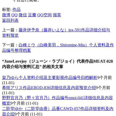
标签:
作品
微博
QQ
微信
豆瓣
QQ空间
领英
返回列表
上一篇：
藤井伊予奈（藤井いよな）ipx-591作品详细介绍与
资料预览
下一篇：
白峰ミウ（白峰美羽，Shiromine-Miu）个人资料及作
品编号整理档案
“JuneLovejoy（ジューン・ラブジョイ）代表作品MEAT-028
内容介绍与资料汇总” 的相关文章
架乃ゆら个人资料介绍及主要影视作品编号归档解析
9个月前
(11-01)
希咲アリス作品EBOD-836详细信息及内容预览介绍
9个月前
(11-01)
野野宫月乃（野々宮月乃）作品编号emoi-041详细信息及内容
概览
9个月前
(11-01)
二阶堂ゆか（二阶堂由香）品番CAWD-057作品详细资料及内
容介绍
9个月前
(11-01)