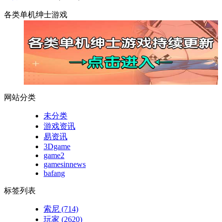
各类单机绅士游戏
网站分类
未分类
游戏资讯
易资讯
3Dgame
game2
gamesinnews
bafang
标签列表
索尼
(714)
玩家
(2620)