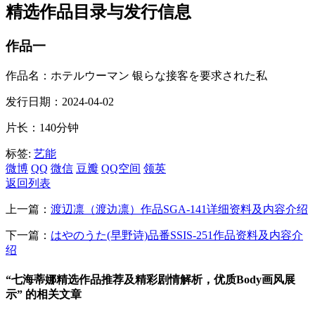
精选作品目录与发行信息
作品一
作品名：ホテルウーマン 银らな接客を要求された私
发行日期：2024-04-02
片长：140分钟
标签:
艺能
微博
QQ
微信
豆瓣
QQ空间
领英
返回列表
上一篇：
渡辺凛（渡边凛）作品SGA-141详细资料及内容介绍
下一篇：
はやのうた(早野诗)品番SSIS-251作品资料及内容介
绍
“七海蒂娜精选作品推荐及精彩剧情解析，优质Body画风展
示” 的相关文章