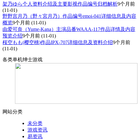
架乃ゆら个人资料介绍及主要影视作品编号归档解析
9个月前
(11-01)
野野宫月乃（野々宮月乃）作品编号emoi-041详细信息及内容
概览
9个月前
(11-01)
由爱可奈（Yume-Kana）主演品番WAAA-117作品详情及内容
预览介绍
9个月前
(11-01)
桜空もも(樱空桃)作品IPX-707详细信息及资料介绍
9个月前
(11-01)
各类单机绅士游戏
网站分类
未分类
游戏资讯
易资讯