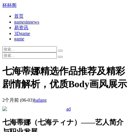
杯杯阁
首页
gamesinnews
易资讯
3Dgame
game
七海蒂娜精选作品推荐及精彩
剧情解析，优质Body画风展示
2个月前
(06-03)
bafang
七海蒂娜（七海ティナ）——艺人简介
与职业发展