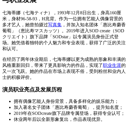
七海蒂娜（七海ティナ），1993年12月8日出生，身高160厘
米，身材96-58-93，H兆背。作为一位拥有艺能人偶像背景的
多才艺人，她曾拍摄过
写真集
，并加入知名团体「惠比寿麝香
葡萄」（恵比寿マスカッツ）。2019年进入SOD create（SOD
クリエイト）旗下品牌「SODstar」以专属演员身份正式登
场。她凭借着独特的个人魅力和专业表现，获得了广泛的关注
和认可。
在经历了两年休业期后，七海蒂娜以更为成熟的形象和丰满的
风格重新回归，带来了更具影响力的作品，实现了
职业生涯
的
又一次飞跃。她的作品在市场上表现不俗，受到粉丝和业内人
士的积极评价。
演员职业亮点及发展历程
拥有偶像艺能人身份背景，具备多样化的娱乐能力；
加入著名女子团体「惠比寿麝香葡萄」，提升知名度；
2019年在SODcreate旗下品牌专属登场，获得专业认可；
休业两年后以全新形象复出，作品表现优异。