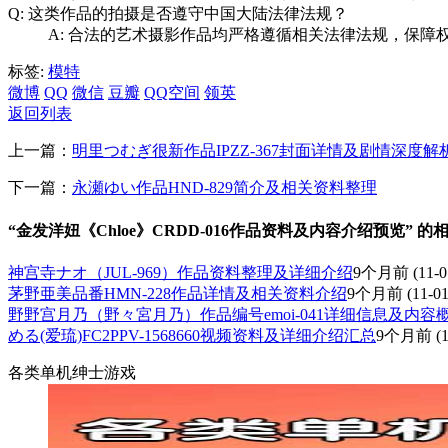
Q: 这类作品的拍摄是否遵守中国大陆法律法规？
A: 合法的艺术摄影作品均严格遵循相关法律法规，保
标签:
模特
微博
QQ
微信
豆瓣
QQ空间
领英
返回列表
上一篇：
明里つむぎ很新作品IPZZ-367封面详情及剧情深度解
下一篇：
永瀬ゆい作品HND-829简介及相关资料整理
“金发洋妞《Chloe》CRDD-016作品资料及内容介绍预览” 的
神宫寺ナオ（JUL-969）作品资料整理及详细介绍
9个月前
(11-0
茅野亜美品番HMN-228作品详情及相关资料介绍
9个月前
(11-01
野野宫月乃（野々宮月乃）作品编号emoi-041详细信息及内容
める(爱琉)FC2PPV-1568660视频资料及详细介绍汇总
9个月前
(1
各类单机绅士游戏