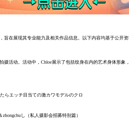
情况，旨在展现其专业能力及相关作品信息。以下内容均基于公开
的拍摄活动。活动中，Chloe展示了包括纹身在内的艺术身体形
たらエッチ目当ての激カワモデルのクロ
zhongchuし（私人摄影会招募特别篇）