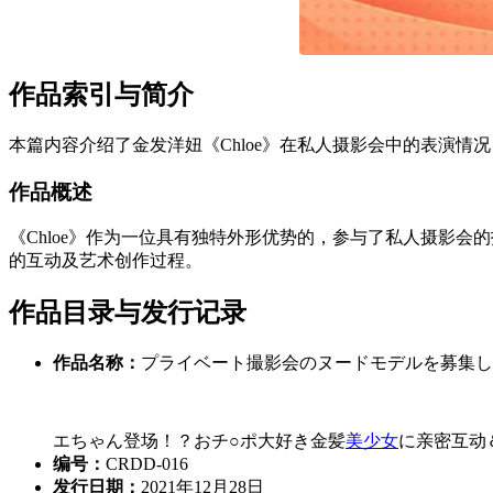
作品索引与简介
本篇内容介绍了金发洋妞《Chloe》在私人摄影会中的表演
作品概述
《Chloe》作为一位具有独特外形优势的，参与了私人摄影会
的互动及艺术创作过程。
作品目录与发行记录
作品名称：
プライベート撮影会のヌードモデルを募集し
エちゃん登场！？おチ○ポ大好き金髪
美少女
に亲密互动＆
编号：
CRDD-016
发行日期：
2021年12月28日