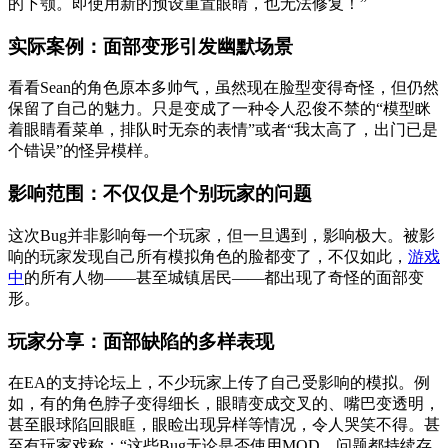
的下颚。即使用新的预设重置眼睛，也无法修复！”
实际案例：面部变形引发幽默场景
看看Sean的角色原本多帅气，虽然现在脸型变得奇怪，但仍然
保留了自己的魅力。只是变成了一种令人忍俊不禁的“模型眯
着眼睛看菜单，排队时无奈的表情”或者“我太高了，出门已是
个错误”的怪异模样。
影响范围：不仅仅是个别玩家的问题
这次Bug并非影响每一个玩家，但一旦遇到，影响极大。被影
响的玩家发现自己所有模拟角色的脸都变了，不仅如此，
游戏
中
的所有人物——甚至城镇居民——都出现了奇怪的面部变
形。
玩家分享：面部缺陷的多样表现
在EA的支持论坛上，不少玩家上传了自己受影响的模拟。例
如，有的角色脖子变得细长，眼睛变成交叉的、嘴巴变透明，
甚至眼球陷回眼眶，眼睑出现异样等情况，令人哭笑不得。甚
至有玩家戏称：“这些Bug无论是否使用MOD，问题都持续存