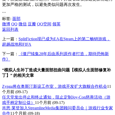
更加严格的测试，以避免类似问题再次发生。
```
标签:
面部
微博
QQ
微信
豆瓣
QQ空间
领英
返回列表
上一篇：
SplitFiction现已成为EA在Steam上的第二畅销游戏，
超越战地和FIFA
下一篇：
《僵尸续集28年后由系列原作者打造，期待恐怖新
作》
“模拟人生补丁造成大量面部扭曲问题【模拟人生面部修复补
丁】” 的相关文章
Zynga将在奥斯汀新设工作室，游戏开发扩大旗舰合作机会
11
个月前
(09-17)
任天堂发出停止和终止通知，阻止定制Joy-Con慈善活动（游
戏手柄定制公益）
11个月前
(09-17)
肖恩·莱登加入StreamlineMedia集团顾问委员会｜游戏行业专家
合作
11个月前
(09-18)