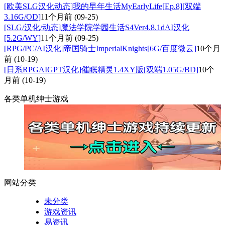
[欧美SLG汉化动态]我的早年生活MyEarlyLife[Ep.8][双端
3.16G/OD]
11个月前
(09-25)
[SLG/汉化/动态]魔法学院学园生活S4Ver4.8.1dAI汉化
[5.2G/WY]
11个月前
(09-25)
[RPG/PC/AI汉化]帝国骑士ImperialKnights[6G/百度微云]
10个月
前
(10-19)
[日系RPGAIGPT汉化]催眠精灵1.4XY版[双端1.05G/BD]
10个
月前
(10-19)
各类单机绅士游戏
网站分类
未分类
游戏资讯
易资讯