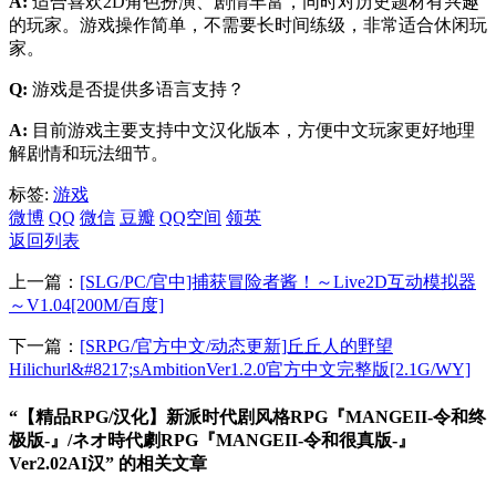
A:
适合喜欢2D角色扮演、剧情丰富，同时对历史题材有兴趣
的玩家。游戏操作简单，不需要长时间练级，非常适合休闲玩
家。
Q:
游戏是否提供多语言支持？
A:
目前游戏主要支持中文汉化版本，方便中文玩家更好地理
解剧情和玩法细节。
标签:
游戏
微博
QQ
微信
豆瓣
QQ空间
领英
返回列表
上一篇：
[SLG/PC/官中]捕获冒险者酱！～Live2D互动模拟器
～V1.04[200M/百度]
下一篇：
[SRPG/官方中文/动态更新]丘丘人的野望
Hilichurl&#8217;sAmbitionVer1.2.0官方中文完整版[2.1G/WY]
“【精品RPG/汉化】新派时代剧风格RPG『MANGEII-令和终
极版-』/ネオ時代劇RPG『MANGEII-令和很真版-』
Ver2.02AI汉” 的相关文章