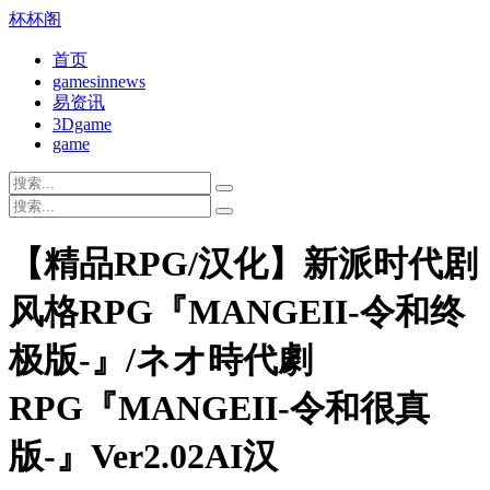
杯杯阁
首页
gamesinnews
易资讯
3Dgame
game
【精品RPG/汉化】新派时代剧
风格RPG『MANGEII-令和终
极版-』/ネオ時代劇
RPG『MANGEII-令和很真
版-』Ver2.02AI汉