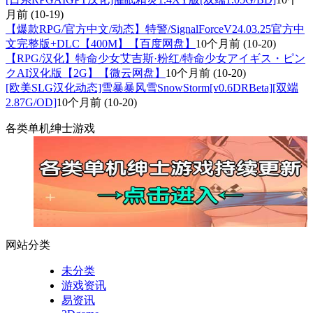
月前
(10-19)
【爆款RPG/官方中文/动态】特警/SignalForceV24.03.25官方中
文完整版+DLC【400M】【百度网盘】
10个月前
(10-20)
【RPG/汉化】特命少女艾吉斯·粉红/特命少女アイギス・ピン
クAI汉化版【2G】【微云网盘】
10个月前
(10-20)
[欧美SLG汉化动态]雪暴暴风雪SnowStorm[v0.6DRBeta][双端
2.87G/OD]
10个月前
(10-20)
各类单机绅士游戏
网站分类
未分类
游戏资讯
易资讯