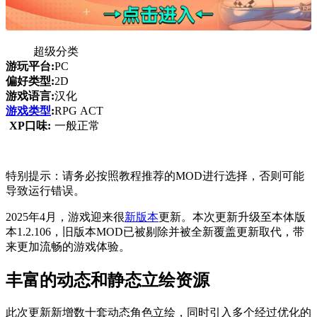
超级分类
游玩平台:
PC
偏好类型:
2D
游戏语言:
汉化
游戏类型
:
RPG ACT
XP口味:
一般正常
特别提示：请务必按照教程推荐的MOD进行选择，否则可能
导致运行错误。
2025年4月，游戏迎来很
新版本
更新。本次更新升级至本体版
本1.2.106，旧版本MOD已被剔除并被全新覆盖更新取代，带
来更加流畅的游戏体验。
丰富的动态和静态立绘资源
此次更新新增数十套动态角色立绘，同时引入多个经过优化的