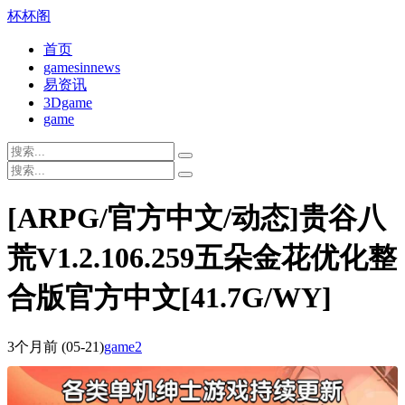
杯杯阁
首页
gamesinnews
易资讯
3Dgame
game
[ARPG/官方中文/动态]贵谷八
荒V1.2.106.259五朵金花优化整
合版官方中文[41.7G/WY]
3个月前
(05-21)
game2