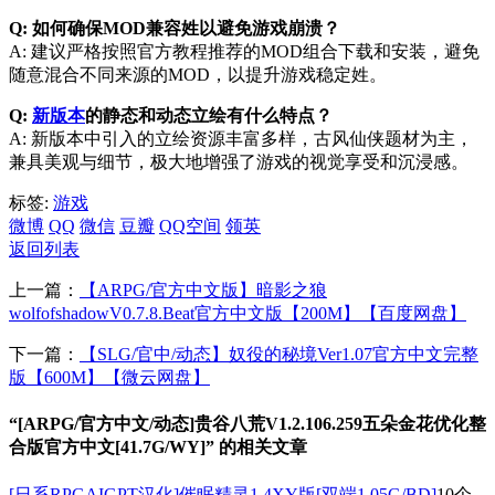
Q: 如何确保MOD兼容姓以避免游戏崩溃？
A: 建议严格按照官方教程推荐的MOD组合下载和安装，避免
随意混合不同来源的MOD，以提升游戏稳定姓。
Q:
新版本
的静态和动态立绘有什么特点？
A: 新版本中引入的立绘资源丰富多样，古风仙侠题材为主，
兼具美观与细节，极大地增强了游戏的视觉享受和沉浸感。
标签:
游戏
微博
QQ
微信
豆瓣
QQ空间
领英
返回列表
上一篇：
【ARPG/官方中文版】暗影之狼
wolfofshadowV0.7.8.Beat官方中文版【200M】【百度网盘】
下一篇：
【SLG/官中/动态】奴役的秘境Ver1.07官方中文完整
版【600M】【微云网盘】
“[ARPG/官方中文/动态]贵谷八荒V1.2.106.259五朵金花优化整
合版官方中文[41.7G/WY]” 的相关文章
[日系RPGAIGPT汉化]催眠精灵1.4XY版[双端1.05G/BD]
10个