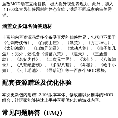
魔改MOD动态立绘替换，极大提升视觉表现力。此外，加入
了1700套古风仙侠题材的静态立绘，满足不同玩家的审美需
求。
涵盖众多知名仙侠题材
丰富的内容资源涵盖多个备受喜爱的仙侠世界，包括但不限于
《仙剑奇侠传》、《白驼山庄》、《洪荒》、《万古神话》、
《太初鸿蒙》、《山海异闻录》、《武动八荒》、《仙子堕凡
尘》；另外，还包含《贵畜八荒》、《遮天》、《三族量
劫》、《名妃为伴》、《二次元世界》、《诛仙》、《八荒闻
录》、《八荒绝啬榜》、《多彩八荒》、《斗破》、《啥手小
姐》、《云上瑶池》、《寻珍记》等一百多个MOD模块。
配套资源赠送及优化体验
本次更新包内附赠1.2.106版本本体、修改器以及推荐的MOD
组合，让玩家能够快速上手并享受优化过的游戏内容。
常见问题解答（FAQ）