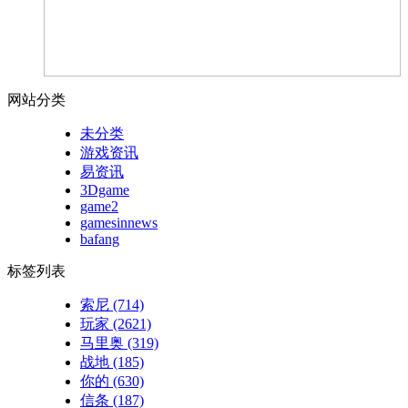
网站分类
未分类
游戏资讯
易资讯
3Dgame
game2
gamesinnews
bafang
标签列表
索尼
(714)
玩家
(2621)
马里奥
(319)
战地
(185)
你的
(630)
信条
(187)