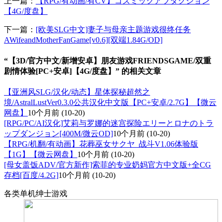
上一篇：
【RPG/有动画/有CV】コズミックアブダクション
【4G/度盘】
下一篇：
[欧美SLG中文]妻子与母亲主题游戏很终任务
AWifeandMotherFanGame[v0.6][双端1.84G/OD]
“【3D/官方中文/新增安卓】朋友游戏FRIENDSGAME/双重
剧情体验[PC+安卓]【4G/度盘】” 的相关文章
【亚洲风SLG/汉化/动态】星体探秘超然之
境/AstralLustVer0.3.0公共汉化中文版【PC+安卓/2.7G】【微云
网盘】
10个月前
(10-20)
[RPG/PC/AI汉化]艾莉与罗娜的迷宫探险エリーとロナのトラ
ップダンジョン[400M/微云OD]
10个月前
(10-20)
【RPG/机翻/有动画】花葬巫女サクヤ_战斗V1.06体验版
【1G】【微云网盘】
10个月前
(10-20)
[母女盖饭ADV/官方新作]索菲的专业奶妈官方中文版+全CG
存档[百度/4.2G]
10个月前
(10-20)
各类单机绅士游戏