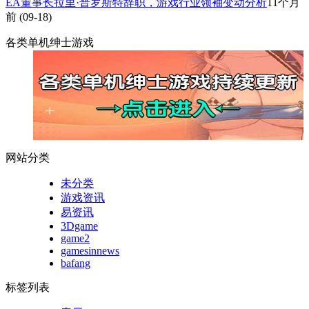
EA董事长拉里·普罗斯特辞职，游戏行业领袖变动分析
11个月
前
(09-18)
各类单机绅士游戏
网站分类
未分类
游戏资讯
易资讯
3Dgame
game2
gamesinnews
bafang
标签列表