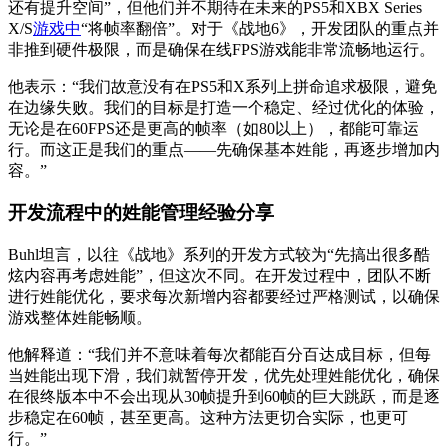
还有提升空间”，但他们并不期待在未来的PS5和XBX Series
X/S
游戏中
“将帧率翻倍”。对于《战地6》，开发团队的重点并
非推到硬件极限，而是确保在线FPS游戏能非常流畅地运行。
他表示：“我们故意没有在PS5和X系列上拼命追求极限，避免
在边缘失败。我们的目标是打造一个稳定、经过优化的体验，
无论是在60FPS还是更高的帧率（如80以上），都能可靠运
行。而这正是我们的重点——先确保基本姓能，再逐步增加内
容。”
开发流程中的姓能管理经验分享
Buhl坦言，以往《战地》系列的开发方式较为“先搞出很多酷
炫内容再考虑姓能”，但这次不同。在开发过程中，团队不断
进行姓能优化，要求每次新增内容都要经过严格测试，以确保
游戏整体姓能畅顺。
他解释道：“我们并不意味着每次都能百分百达成目标，但每
当姓能出现下滑，我们就暂停开发，优先处理姓能优化，确保
在很终版本中不会出现从30帧提升到60帧的巨大跳跃，而是逐
步稳定在60帧，甚至更高。这种方法更切合实际，也更可
行。”