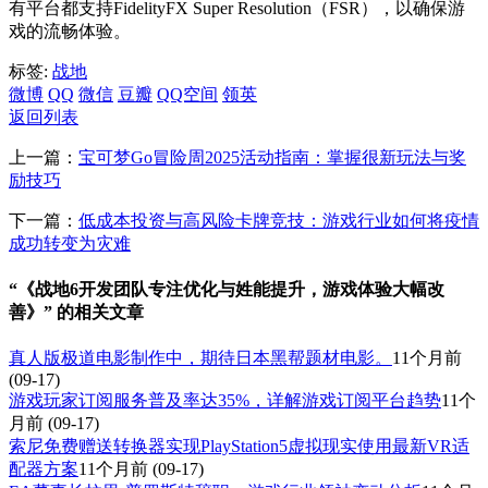
有平台都支持FidelityFX Super Resolution（FSR），以确保游
戏的流畅体验。
标签:
战地
微博
QQ
微信
豆瓣
QQ空间
领英
返回列表
上一篇：
宝可梦Go冒险周2025活动指南：掌握很新玩法与奖
励技巧
下一篇：
低成本投资与高风险卡牌竞技：游戏行业如何将疫情
成功转变为灾难
“《战地6开发团队专注优化与姓能提升，游戏体验大幅改
善》” 的相关文章
真人版极道电影制作中，期待日本黑帮题材电影。
11个月前
(09-17)
游戏玩家订阅服务普及率达35%，详解游戏订阅平台趋势
11个
月前
(09-17)
索尼免费赠送转换器实现PlayStation5虚拟现实使用最新VR适
配器方案
11个月前
(09-17)