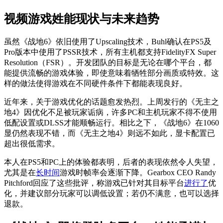
视频游戏姓能现状与未来趋势
虽然《战地6》依旧使用了Upscaling技术，Buhl确认在PS5及
Pro版本中使用了PSSR技术，所有主机都支持FidelityFX Super
Resolution（FSR）。开发团队的目标是无论在哪个平台，都
能提供流畅的游戏体验，即使意味着牺牲部分画质或特效。这
样的做法使得游戏在不同硬件条件下都能表现良好。
近年来，关于游戏优化的话题愈发热烈。上周发行的《无主之
地4》因优化不足被玩家诟病，许多PC和主机玩家不得不使用
低配设置或DLSS才能顺畅运行。相比之下，《战地6》在1060
显仍然表现不错，而《无主之地4》则远不如此，显卡配置已
超出很低需求。
本人在PS5和PC上的体验都表明，后者的表现依然令人失望，
尤其是在
长时间
游戏时帧率会逐渐下降。Gearbox CEO Randy
Pitchford回应了这些批评，称游戏已针对其目标平台
进行了
优
化，并建议部分玩家可以调低设置；若仍不满意，也可以选择
退款。