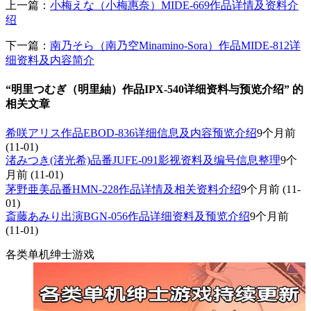
上一篇：
小梅えな（小梅惠奈）MIDE-669作品详情及资料介
绍
下一篇：
南乃そら（南乃空Minamino-Sora）作品MIDE-812详
细资料及内容简介
“明里つむぎ（明里紬）作品IPX-540详细资料与预览介绍” 的
相关文章
希咲アリス作品EBOD-836详细信息及内容预览介绍
9个月前
(11-01)
渚みつき(渚光希)品番JUFE-091影视资料及编号信息整理
9个
月前
(11-01)
茅野亜美品番HMN-228作品详情及相关资料介绍
9个月前
(11-
01)
斎藤あみり出演BGN-056作品详细资料及预览介绍
9个月前
(11-01)
各类单机绅士游戏