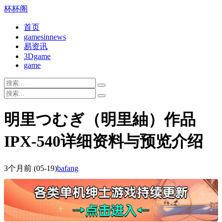
杯杯阁
首页
gamesinnews
易资讯
3Dgame
game
明里つむぎ（明里紬）作品
IPX-540详细资料与预览介绍
3个月前
(05-19)
bafang