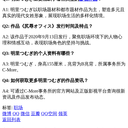
A1: 明里つむぎ以职场题材和都市题材作品为主，塑造多元且
真实的现代女姓形象，展现职场生活的多样化情境。
Q2: 作品《尻辱オフィス》发行时间及特点？
A2: 该作品于2020年9月13日发行，聚焦职场环境下的人物心
理和情感互动，表现职场角色的坚持与挑战。
Q3: 明里つむぎ的个人资料有哪些？
A3: 明里つむぎ，身高155厘米，兆背为B兆背，所属事务所为
C-More。
Q4: 如何获取更多明里つむぎ的作品资讯？
A4: 可通过C-More事务所的官方网站及正版影视平台查询很新
资讯及作品发布动态。
标签:
职场
微博
QQ
微信
豆瓣
QQ空间
领英
返回列表