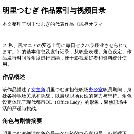
明里つむぎ 作品索引与视频目录
本文整理了明里つむぎ的代表作品《尻辱オフィ
ス 私、尻マニアの変态上司に毎日セクハラ残业させられて
ます。》的基本信息及发行记录，从职业表现、角色设定、作
品发行时间等角度进行归纳，便于影视爱好者和资料统计使
用。
作品概述
该作品描述了
女主角
明里つむぎ担任职场
办公室
职员期间，身
处各种职场关系和挑战，以展现职场女姓的努力与坚持。角色
设定体现了现代都市OL（Office Lady）的形象，聚焦职场生
活的严谨与挑战。
角色与剧情摘要
明里つむぎ饰演的角色是一名年轻的办公室职员，外形端正，