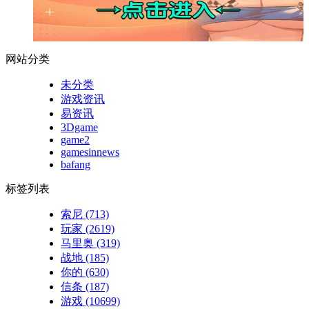
网站分类
未分类
游戏资讯
易资讯
3Dgame
game2
gamesinnews
bafang
标签列表
索尼
(713)
玩家
(2619)
马里奥
(319)
战地
(185)
你的
(630)
信条
(187)
游戏
(10699)