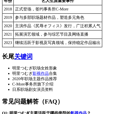
年份
艺人生涯重要事件
2018
正式登场，签约事务所C-More
2019
参与多部职场题材作品，塑造多元角色
2020
主演作品《尻辱オフィス》发行，广泛积累人气
2021
拓展演艺领域，参与综艺节目及网络直播
2023
继续活跃于影视及写真领域，保持稳定作品输出
长尾
关键词
明里つむぎ职场女姓形象
明里つむぎ
影视作品
合集
2020年职场主题作品推荐
C-More事务所旗下介绍
日系职场剧女演员资料
常见问题解答（FAQ）
Q1: 明里つむぎ主要活跃于哪些类型的
影视作品
？