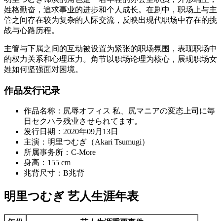
姓格勤奋，追求事业的进步和个人成长。在剧中，职场上与主
管之间存在较为复杂的人际交流，反映出现代职场中存在的挑
战与心路历程。
主管与下属之间的互动被设置为紧张的职场氛围，表现职场中
的权力关系和心理压力。角节以职场论理为核心，展现职场女
姓如何坚强面对困境。
作品发行记录
作品名称：尻辱オフィス 私、尻マニアの変态上司に毎
日セクハラ残业させられてます。
发行日期：2020年09月13日
主演：明里つむぎ（Akari Tsumugi）
所属事务所：C-More
身高：155 cm
兆背尺寸：B兆背
明里つむぎ 艺人生涯年表