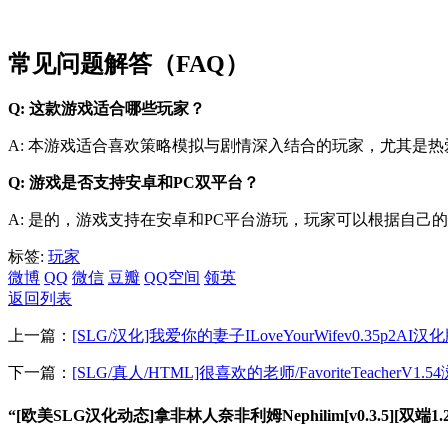
常见问题解答（FAQ）
Q: 这款游戏适合哪些玩家？
A: 本游戏适合喜欢策略模拟与剧情深入结合的玩家，尤其是
Q: 游戏是否支持安卓和PC双平台？
A: 是的，游戏支持在安卓和PC平台游玩，玩家可以根据自己
标签:
玩家
微博
QQ
微信
豆瓣
QQ空间
领英
返回列表
上一篇：
[SLG/汉化]我爱你的妻子ILoveYourWifev0.35p2AI汉化
下一篇：
[SLG/真人/HTML]很喜欢的老师/FavoriteTeacherV1.
“[欧美SLG汉化动态]拿非林人奈非利姆Nephilim[v0.3.5][双端1.