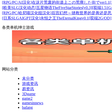
[RPG/PC/AI汉化]在这片荒废的街道上この荒廃した街でver1.1[
[欧美SLG汉化动态]五星物语TheFiveStarStories[v0.3][双端1.51G
[RPG/PC/哈尼喵汉化组汉化]后宫幻想～拯救世界的是善还是恶～
[日系SLGAIGPT汉化]永恒之王TheEternalKingv0.1[双端2G/OD]
各类单机绅士游戏
网站分类
未分类
游戏资讯
易资讯
3Dgame
game2
gamesinnews
bafang