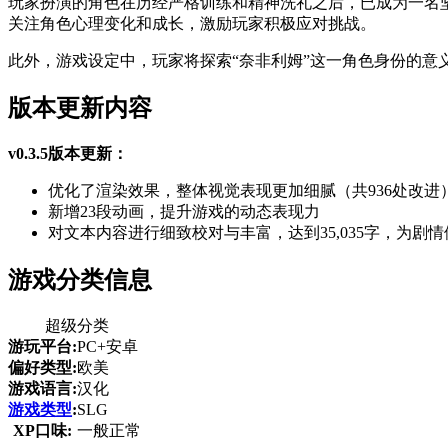
玩家扮演的角色在历经严格训练和精神洗礼之后，已成为一名
关注角色心理变化和成长，激励玩家积极应对挑战。
此外，游戏设定中，玩家将探索“奈非利姆”这一角色身份的
版本更新内容
v0.3.5版本更新：
优化了渲染效果，整体视觉表现更加细腻（共936处改进
新增23段动画，提升游戏的动态表现力
对文本内容进行细致校对与丰富，达到35,035字，为剧
游戏分类信息
超级分类
游玩平台:
PC+安卓
偏好类型:
欧美
游戏语言:
汉化
游戏类型
:
SLG
XP口味:
一般正常