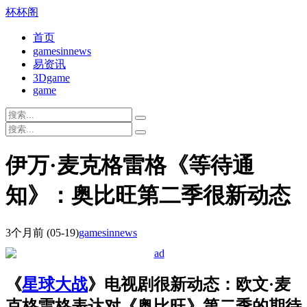
杯杯阁
首页
gamesinnews
易资讯
3Dgame
game
伊万·麦克格雷格《等待通
知》：奥比旺第二季很新动态
3个月前
(05-19)
gamesinnews
《
星球大战
》电视剧很新动态：欧文·麦
克格雷格表达对《奥比旺》第二季的期待