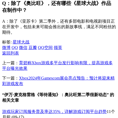
Q：除了《奥比旺》，还有哪些《星球大战》作品
在制作中？
A：除了《亚苏卡》第二季外，还有多部电影和电视剧项目正
在开发中，包括未来可能会推出的新故事线，满足不同粉丝的
期待。
标签:
星球大战
微博
QQ
微信
豆瓣
QQ空间
领英
返回列表
上一篇：
育碧称Xbox游戏多平台发行影响有限，提高游戏多
平台曝光效果
下一篇：
Xbox2024年Gamescom展会亮点预告：预计将迎来精
彩游戏发布
“伊万·麦克格雷格《等待通知》：奥比旺第二季很新动态” 的
相关文章
游戏玩家订阅服务普及率达35%，详解游戏订阅平台趋势
11个
月前
(09-17)