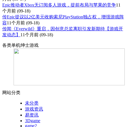
Epic推动者Xbox无订阅多人游戏，提前布局与苹果的竞争
11
个月前
(09-18)
传Epic提议以2亿美元收购索尼PlayStation独占权，增强游戏阵
容
11个月前
(09-18)
传闻《Everwild》重启，因创意总监离职引发新期待【游戏开
发动态】
11个月前
(09-18)
各类单机绅士游戏
网站分类
未分类
游戏资讯
易资讯
3Dgame
game2