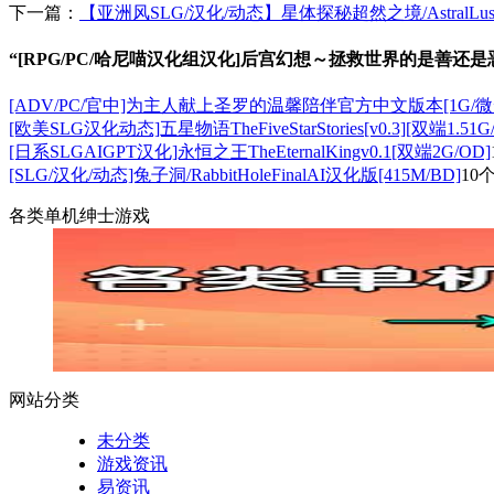
下一篇：
【亚洲风SLG/汉化/动态】星体探秘超然之境/AstralLus
“[RPG/PC/哈尼喵汉化组汉化]后宫幻想～拯救世界的是善还是恶
[ADV/PC/官中]为主人献上圣罗的温馨陪伴官方中文版本[1G/微
[欧美SLG汉化动态]五星物语TheFiveStarStories[v0.3][双端1.51G
[日系SLGAIGPT汉化]永恒之王TheEternalKingv0.1[双端2G/OD]
[SLG/汉化/动态]兔子洞/RabbitHoleFinalAI汉化版[415M/BD]
10
各类单机绅士游戏
网站分类
未分类
游戏资讯
易资讯