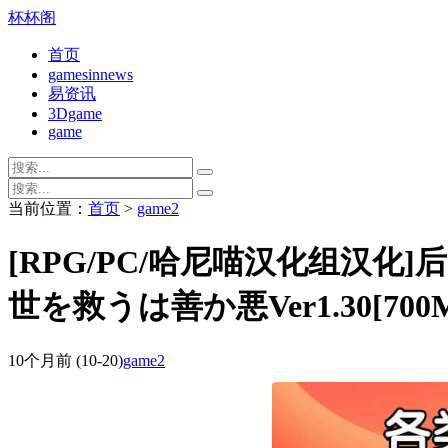
杯杯阁
首页
gamesinnews
易资讯
3Dgame
game
当前位置：
首页
>
game2
[RPG/PC/哈尼喵汉化组汉
世を救うは善か悪Ver1.30[700
10个月前
(10-20)
game2