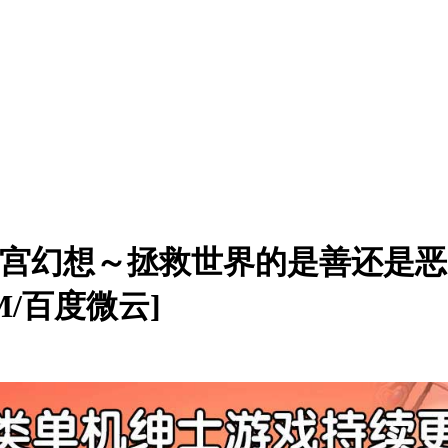
化]后宫幻想～拯救世界的是善还
M/百度微云]