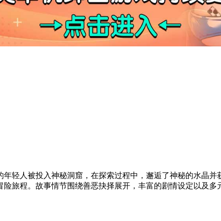
忆的年轻人被投入神秘洞窟，在探索过程中，邂逅了神秘的水晶并
冒险旅程。故事情节围绕善恶抉择展开，丰富的剧情设定以及多